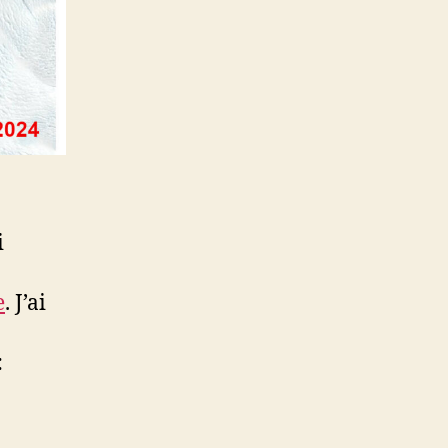
i
e
. J’ai
: