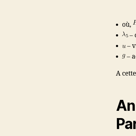
où,
– 
– v
– a
A cette
An
Par