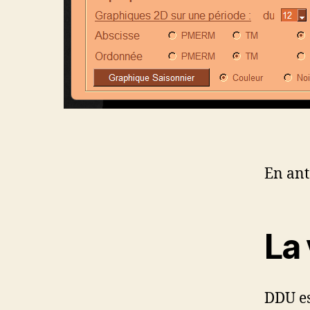
En anta
La 
DDU es