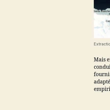
Extractio
Mais en
condui
fourni
adapté
empiri