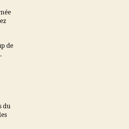
rnée
vez
up de
.
s du
les