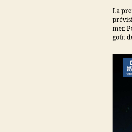
La pre
prévis
mer. Po
goût d