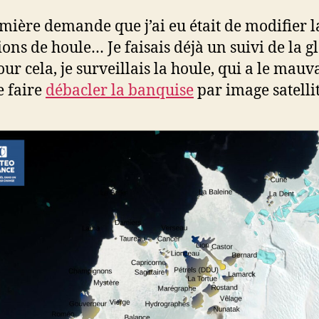
mière demande que j’ai eu était de modifier l
ions de houle… Je faisais déjà un suivi de la g
ur cela, je surveillais la houle, qui a le mauv
e faire
débacler la banquise
par image satellit