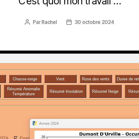
C’est quoi mon travail …
Par
Rachel
30 octobre 2024
Auteur
Date
de
de
l’article
l’article