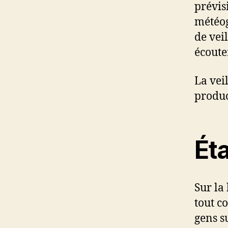
prévis
météog
de vei
écout
La vei
produc
Éta
Sur la
tout c
gens su