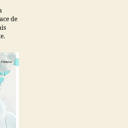
a
lace de
ais
e.