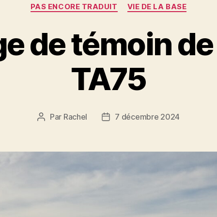
Catégories
PAS ENCORE TRADUIT
VIE DE LA BASE
e de témoin de
TA75
Par
Rachel
7 décembre 2024
Auteur
Date
de
de
l’article
l’article