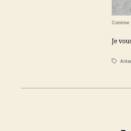
Comme to
Je vou
Anta
Étiquett