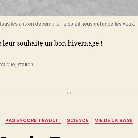
us les ans en décembre, le soleil nous défonce les yeux.
s leur souhaite un bon hivernage !
rctique
,
station
es
Catégories
PAS ENCORE TRADUIT
SCIENCE
VIE DE LA BASE