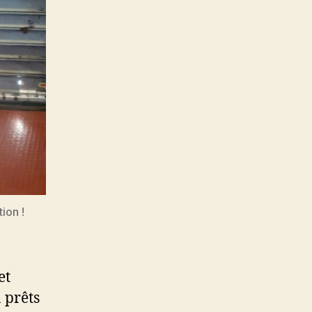
ion !
et
 prêts