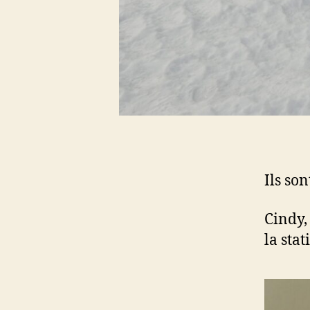
Ils so
Cindy,
la sta